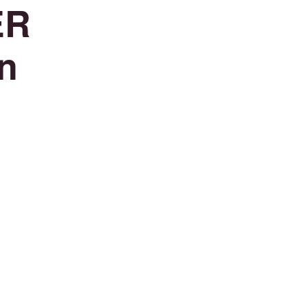
ER
on