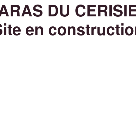
ARAS DU CERISI
ite en constructi